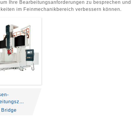
 um Ihre Bearbeitungsanforderungen zu besprechen und h
gkeiten im Feinmechanikbereich verbessern können.
sen-
eitungszent
m
 Bridge