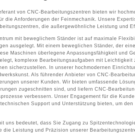
ieferant von CNC-Bearbeitungszentren bieten wir hoch
ür die Anforderungen der Feinmechanik. Unsere Expertis
arbeitungszentren, die außergewöhnliche Leistung und Ef
trum mit beweglichem Ständer ist auf maximale Flexibil
en ausgelegt. Mit einem beweglichen Ständer, der ein
diese Maschinen überlegene Anpassungsfähigkeit und Ge
gelegt, komplexe Bearbeitungsaufgaben mit Leichtigkeit
en sicherzustellen. In unserer hochmodernen Einrichtu
ndwerkskunst. Als führender Anbieter von CNC-Bearbeitu
derungen unserer Kunden. Wir bieten umfassende Lösung
ngen zugeschnitten sind, und liefern CNC-Bearbeitungs
sprozesse verbessern. Unser Engagement für die Kunden
n technischen Support und Unterstützung bieten, um den
mit uns bedeutet, dass Sie Zugang zu Spitzentechnolog
ie die Leistung und Präzision unserer Bearbeitungszent