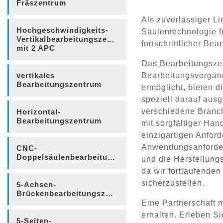
Fräszentrum
Als zuverlässiger L
Hochgeschwindigkeits-
Säulentechnologie f
Vertikalbearbeitungszentrum
fortschrittlicher Be
mit 2 APC
Das Bearbeitungszen
vertikales
Bearbeitungsvorgäng
Bearbeitungszentrum
ermöglicht, bieten 
speziell darauf aus
verschiedene Branch
Horizontal-
Bearbeitungszentrum
mit sorgfältiger Ha
einzigartigen Anfor
Anwendungsanforderu
CNC-
Doppelsäulenbearbeitungszentrum
und die Herstellung
da wir fortlaufende
sicherzustellen.
5-Achsen-
Brückenbearbeitungszentrum
Eine Partnerschaft 
erhalten. Erleben S
5-Seiten-