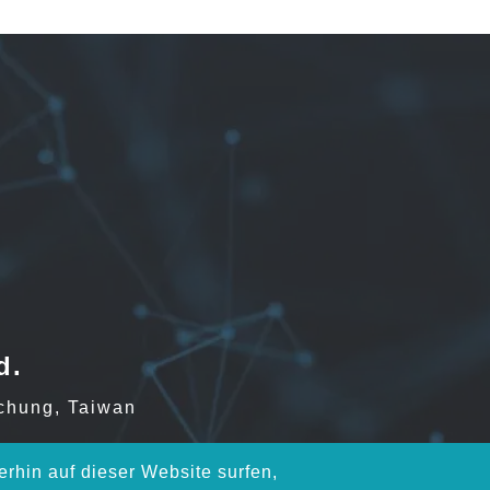
d.
ichung, Taiwan
rhin auf dieser Website surfen,