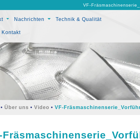
VF-Fräsmaschinenserie_
kt
Nachrichten
Technik & Qualität
Kontakt
Über uns
Video
VF-Fräsmaschinenserie_Vorfüh
-Fräsmaschinenserie_Vorf