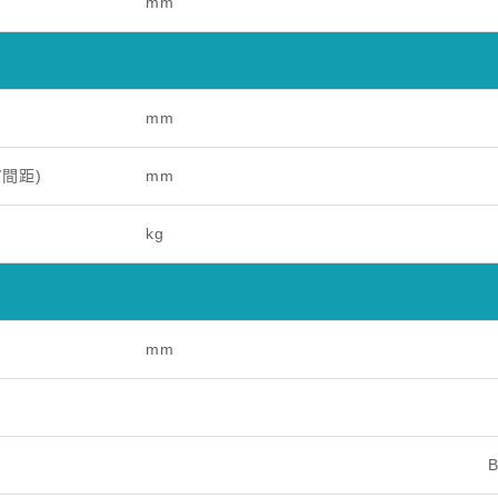
mm
mm
/間距)
mm
kg
mm
B