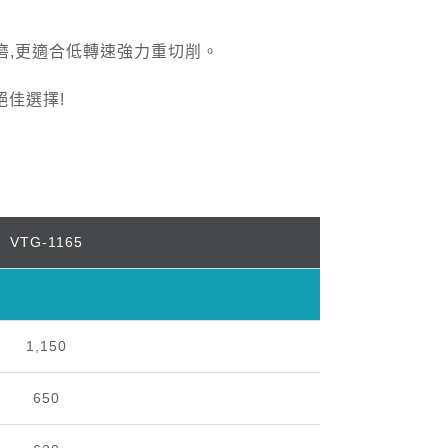
磨,更適合低轉速強力重切削。
絕佳選擇!
VTG-1165
1,150
650