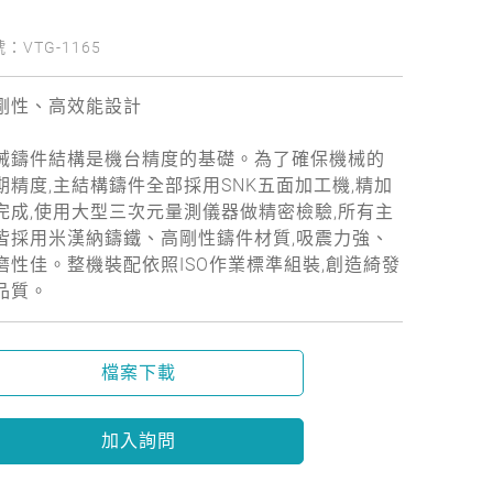
：VTG-1165
剛性、高效能設計
械鑄件結構是機台精度的基礎。為了確保機械的
期精度,主結構鑄件全部採用SNK五面加工機,精加
完成,使用大型三次元量測儀器做精密檢驗,所有主
皆採用米漢納鑄鐵、高剛性鑄件材質,吸震力強、
磨性佳。整機裝配依照ISO作業標準組裝,創造綺發
品質。
檔案下載
加入詢問