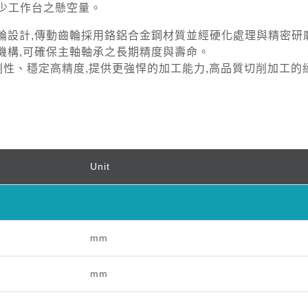
減少工作台之懸空量。
輪設計,傳動齒輪採用鉻鋁合金鋼材質並經硬化處理與精密研
機構,可確保主軸軸承之長期精度與壽命。
剛性、穩定高精度,提供更強悍的加工能力,高品質切削加工的
Unit
mm
mm