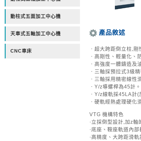
動柱式五面加工中心機
產品敘述
天車式五軸加工中心機
ㆍ超大跨距倒立柱,剛
CNC車床
ㆍ高剛性、輕量化、
ㆍ高強度一體鑄造及
ㆍ三軸採預拉式3級
ㆍ三軸採用精密線性
ㆍY/z導螺桿為45計。
ㆍY/z線軌採45LA
ㆍ硬軌經熱處理硬化滑
VTG 機構特色
·立採倒型設計,加z
·底座、鞍座軌道內部
·高精度、大跨距滑軌