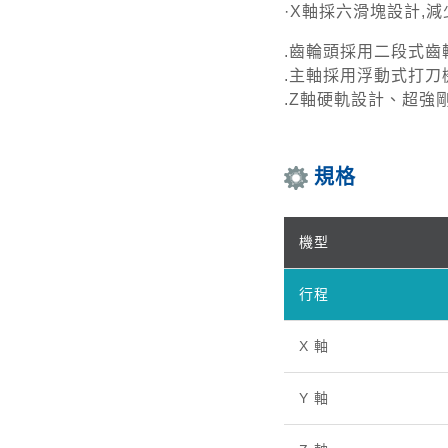
·X軸採六滑塊設計,
.齒輪頭採用二段式齒
.主軸採用浮動式打刀
.Z軸硬軌設計、超強
規格
機型
行程
X 軸
Y 軸