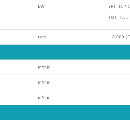
kW
(F): 11 / 15 (S1
(M): 7.5 / 11 (S1
rpm
8,000 (O
m/min
m/min
m/min