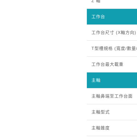
Z 軸
工作台
工作台尺寸 (X軸方向)
T型槽規格 (寬度/數量
工作台最大載重
主軸
主軸鼻端至工作台面
主軸型式
主軸錐度