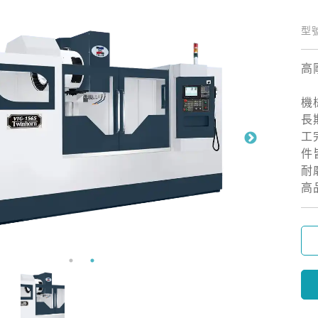
型號
高
機
長
工
件
耐
高