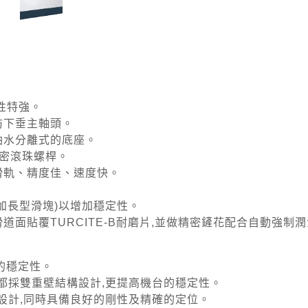
性特強。
防下垂主軸頭。
油水分離式的底座。
精密滾珠螺桿。
滑軌、精度佳、速度快。
計(加長型滑塊)以增加穩定性。
道面貼覆TURCITE-B耐磨片,並做精密鏟花配合自動強制
軸的穩定性。
都採雙重壁結構設計,更提高機台的穩定性。
設計,同時具備良好的剛性及精確的定位。