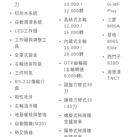
刀
10,000 /
0i-MF
12,000轉
Plus
切削水系統
直結式主軸
三菱
自動潤滑系統
12,000 /
M80A
LED工作燈
15,000轉
發格
工作箱與調整工
內藏式主軸
8065
具
15,000 /
Elite
18,000轉
全罩式鈑金
西門子
GTP齒輪箱
828D
主軸迷宮吹氣
(主軸轉速
海德漢
工件吹氣
8,000轉)
TNC7
RS-232傳輸介
圓盤刀臂式30
面
刀
剛性攻牙
鍊條刀臂式32
主軸油冷機
/ 40刀
地基螺栓與墊塊
螺旋式除屑機
含鐵屑車
自動關機(M30)
履帶式除屑機
熱交換器
含鐵屑車