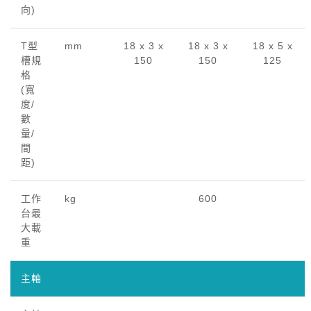
向)
T型
mm
18 x 3 x
18 x 3 x
18 x 5 x
槽規
150
150
125
格
(寬
度/
數
量/
間
距)
工作
kg
600
台最
大載
重
主軸