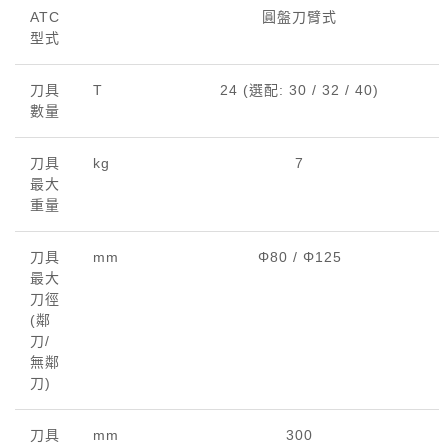
ATC
圓盤刀臂式
型式
刀具
T
24 (選配: 30 / 32 / 40)
數量
刀具
kg
7
最大
重量
刀具
mm
Φ80 / Φ125
最大
刀徑
(鄰
刀/
無鄰
刀)
刀具
mm
300