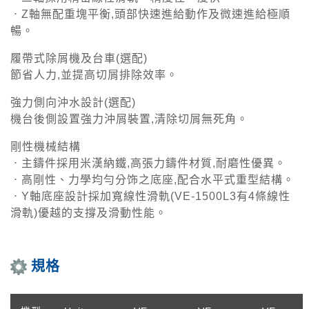
ㆍZ軸無配重塊平衡,頭部快速進給動作及微速進給極順
暢。
履帶式除屑機及台車(選配)
節省人力,並提高切屑排除效率。
強力側向沖水設計(選配)
機台後側設置強力沖屑裝置,清除切屑無死角。
剛性機械結構
ㆍ主鑄件採用米漢納鐵,高張力鑄件材質,耐磨性優異。
ㆍ高剛性、力學均勻分饰之底座,配合水平式重型結構。
ㆍY軸底座設計採加寬線性滑軌(VE-1500L3有4條線性
滑軌)優越的支撐及滑動性能。
規格