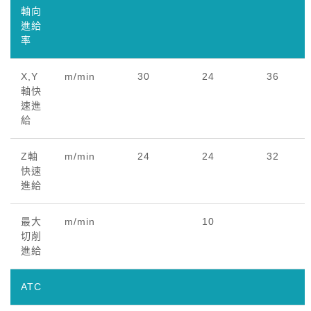
軸向
進給
率
X,Y
m/min
30
24
36
軸快
速進
給
Z軸
m/min
24
24
32
快速
進給
最大
m/min
10
切削
進給
ATC