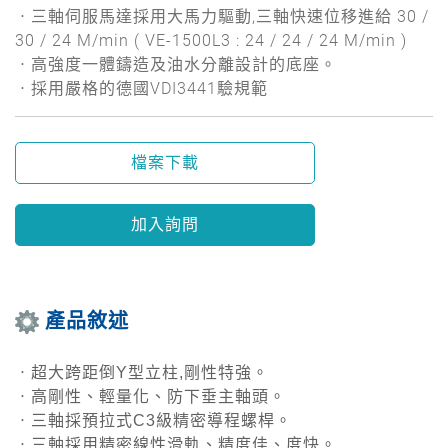
ㆍ三軸伺服馬達採用大馬力驅動,三軸快速位移進給 30 /
30 / 24 M/min ( VE-1500L3 : 24 / 24 / 24 M/min )
ㆍ高強度一體鑄造及油水分離設計的底座。
ㆍ採用嚴格的德國VDI3441驗規範
檔案下載
加入詢問
產品敘述
ㆍ超大跨距倒Y型立柱,剛性特強。
ㆍ高剛性、輕量化、防下垂主軸頭。
ㆍ三軸採預拉式C3級精密導程螺桿。
ㆍ三軸採用精密線性滑軌、精度佳、度快。