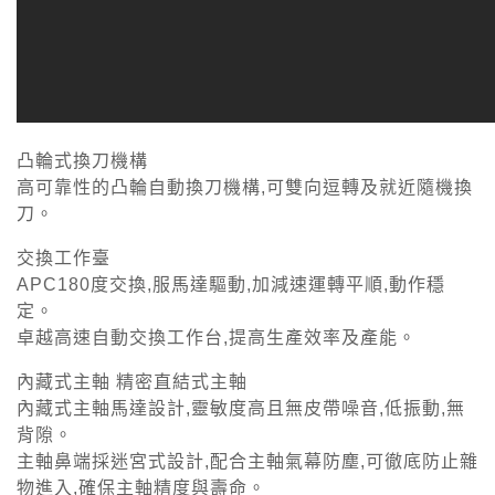
凸輪式換刀機構
高可靠性的凸輪自動換刀機構,可雙向逗轉及就近隨機換
刀。
交換工作臺
APC180度交換,服馬達驅動,加減速運轉平順,動作穩
定。
卓越高速自動交換工作台,提高生產效率及產能。
內藏式主軸 精密直結式主軸
內藏式主軸馬達設計,靈敏度高且無皮帶噪音,低振動,無
背隙。
主軸鼻端採迷宮式設計,配合主軸氣幕防塵,可徹底防止雜
物進入,確保主軸精度與壽命。