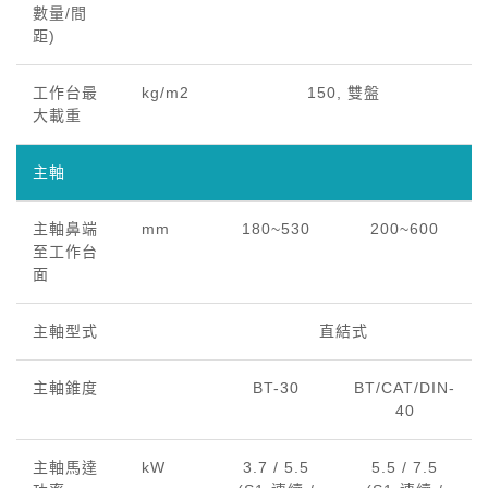
數量/間
距)
工作台最
kg/m2
150, 雙盤
大載重
主軸
主軸鼻端
mm
180~530
200~600
至工作台
面
主軸型式
直結式
主軸錐度
BT-30
BT/CAT/DIN-
40
主軸馬達
kW
3.7 / 5.5
5.5 / 7.5