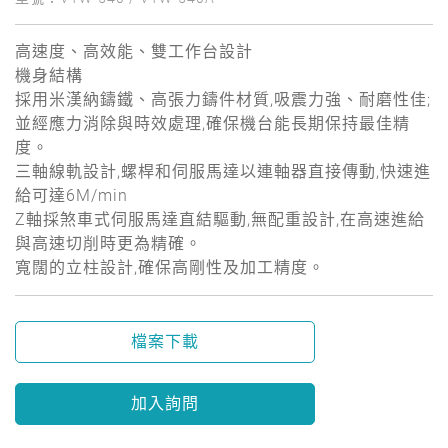
高速度、高效能、雙工作台設計
機身結構
採用米漢納鑄鐵、高張力鑄件材質,吸震力強、耐磨性佳;
並經應力消除與時效處理,確保機台能長期保持最佳精
度。
三軸線軌設計,螺桿和伺服馬達以連軸器直接傳動,快速進
給可達6M/min
Z軸採煞車式伺服馬達直結驅動,無配重設計,在高速進給
與高速切削時更為精確。
寬闊的立柱設計,確保高剛性及加工精度。
檔案下載
加入詢問