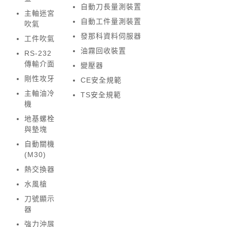
自動刀長量測裝置
主軸迷宮
自動工件量測裝置
吹氣
發那科資料伺服器
工件吹氣
油霧回收裝置
RS-232
傳輸介面
變壓器
剛性攻牙
CE安全規範
主軸油冷
TS安全規範
機
地基螺栓
與墊塊
自動關機
(M30)
熱交換器
水風槍
刀號顯示
器
強力沖屑