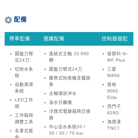
配備
標準配備
選購配備
控制器選配
圓盤刀臂
直結式主軸 20,000
發那科 0i-
式24刀
轉
MF Plus
切削水系
圓盤刀臂式24刀
三菱
統
M80A
履帶式除屑機含鐵屑
自動潤滑
車
發格
系統
8065
主軸環狀沖水
Elite
LED工作
油水分離機
燈
西門子
冷媒式電器箱熱交換
828D
工作箱與
器
調整工具
海德漢
中心出水系統20 /
TNC7
全罩式鈑
30 / 50 / 70 bar
金