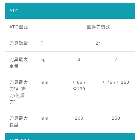
ATC
ATC型式
圓盤刀臂式
刀具數量
T
24
刀具最大
kg
3
7
重量
刀具最大
mm
Φ65 /
Φ75 / Φ150
刀徑 (鄰
Φ130
刀/無鄰
刀)
刀具最大
mm
200
250
長度