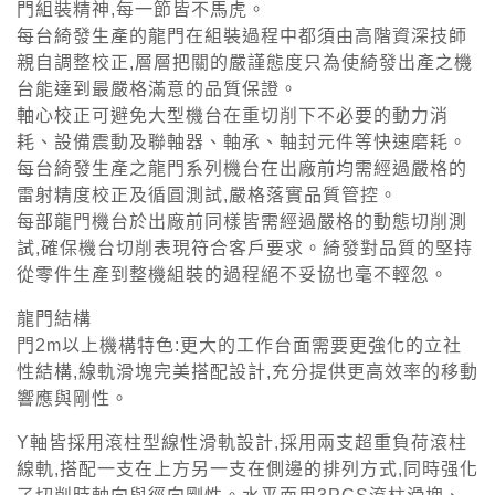
門組裝精神,每一節皆不馬虎。
每台綺發生產的龍門在組裝過程中都須由高階資深技師
親自調整校正,層層把關的嚴謹態度只為使綺發出產之機
台能達到最嚴格滿意的品質保證。
軸心校正可避免大型機台在重切削下不必要的動力消
耗、設備震動及聯軸器、軸承、軸封元件等快速磨耗。
每台綺發生產之龍門系列機台在出廠前均需經過嚴格的
雷射精度校正及循圓測試,嚴格落實品質管控。
每部龍門機台於出廠前同樣皆需經過嚴格的動態切削測
試,確保機台切削表現符合客戶要求。綺發對品質的堅持
從零件生產到整機組裝的過程絕不妥協也毫不輕忽。
龍門結構
門2m以上機構特色:更大的工作台面需要更強化的立社
性結構,線軌滑塊完美搭配設計,充分提供更高效率的移動
響應與剛性。
Y軸皆採用滾柱型線性滑軌設計,採用兩支超重負荷滾柱
線軌,搭配一支在上方另一支在側邊的排列方式,同時强化