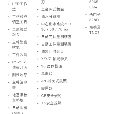
刀
8065
LED工作
Elite
燈
全密閉式鈑金
西門子
工作箱與
油水分離機
828D
调整工具
中心出水系統20 /
海德漢
全環繞式
30 / 50 / 70 bar
TNC7
鈑金
自動刀長量測裝置
主軸迷宫
自動工件量測裝置
吹氣
油霧回收裝置
工件吹氣
X/Y/Z 軸光學尺
RS-232
90 度側銑頭
傳輸介面
萬向頭
剛性攻牙
A/C軸叉式銑頭
主軸油冷
機
變壓器
地基螺栓
CE安全規範
與墊塊
TS安全規範
自動關機
(M30)