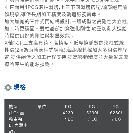
了切削時軸向與徑向剛性。水平面用3PCS滾柱滑塊、
垂直面用4PCS滾柱滑塊,上三下四滑塊搭配,頭部絕無前
傾現象,確保長期加工精度及軌道服務壽命。
加大加寬的三件式門結構設計,一體成型之高剛性大立柱,
加工時更穩固。雙柱基部加寬強化剛性,於重切削大進給
時提供良好的剛性與制震效能。
X軸採用三支高負荷、高精度、低摩擦係數的滾柱式線
性滑(2m為兩軌滾柱式線軌),每組線軌採加大多組滑塊配
置,提供絕佳之加工行程支持,提高移動精度並大量省去摩
擦所產生的能源損耗。
規格
機型
單位
FG-
FG-
FG-
(LG: 齒
4230L
5230L
6230L
輪主軸,
/ LG
/ LG
/ LG
L: 內藏主
軸)