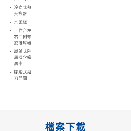
冷媒式熱
交換器
水風槍
工作台左
右二側螺
旋捲屑器
履帶式除
屑機含鐵
屑車
腳踏式鬆
刀開關
檔案下載