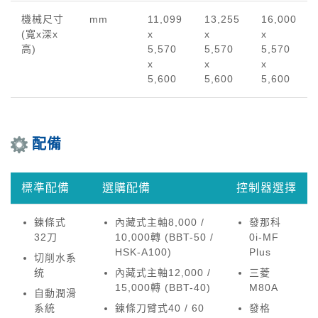
機械尺寸
mm
11,099
13,255
16,000
(寬x深x
x
x
x
高)
5,570
5,570
5,570
x
x
x
5,600
5,600
5,600
配備
標準配備
選購配備
控制器選擇
鍊條式
內藏式主軸8,000 /
發那科
32刀
10,000轉 (BBT-50 /
0i-MF
HSK-A100)
Plus
切削水系
统
內藏式主軸12,000 /
三菱
15,000轉 (BBT-40)
M80A
自動潤滑
系統
鍊條刀臂式40 / 60
發格