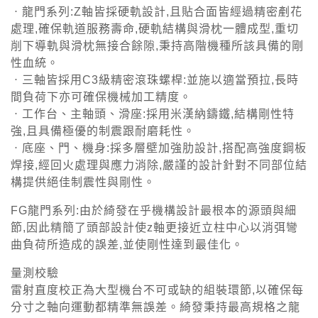
ㆍ龍門系列:Z軸皆採硬軌設計,且貼合面皆經過精密剷花
處理,確保軌道服務壽命,硬軌結構與滑枕一體成型,重切
削下導軌與滑枕無接合餘隙,秉持高階機種所該具備的剛
性血統。
ㆍ三軸皆採用C3級精密滾珠螺桿:並施以適當預拉,長時
間負荷下亦可確保機械加工精度。
ㆍ工作台、主軸頭、滑座:採用米漢納鑄鐵,結構剛性特
強,且具備極優的制震跟耐磨耗性。
ㆍ底座、門、機身:採多層壁加強肋設計,搭配高強度鋼板
焊接,經回火處理與應力消除,嚴謹的設計針對不同部位結
構提供絕佳制震性與剛性。
FG龍門系列:由於綺發在乎機構設計最根本的源頭與細
節,因此精簡了頭部設計使z軸更接近立柱中心以消弭彎
曲負荷所造成的誤差,並使剛性達到最佳化。
量測校驗
雷射直度校正為大型機台不可或缺的組裝環節,以確保每
分寸之軸向運動都精準無誤差。綺發秉持最高規格之龍