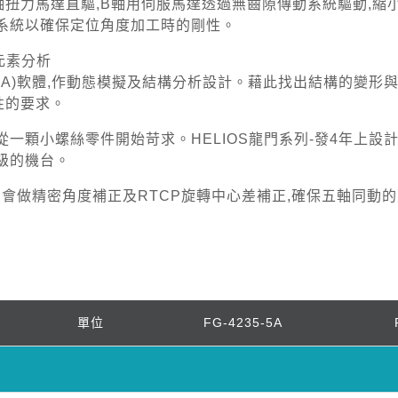
軸扭力馬達直驅,B軸用伺服馬達透過無齒隙傳動系統驅動,縮
車系統以確保定位角度加工時的剛性。
元素分析
EA)軟體,作動態模擬及結構分析設計。藉此找出結構的變形
性的要求。
從一顆小螺絲零件開始苛求。HELIOS龍門系列-發4年上設
級的機台。
軸會做精密角度補正及RTCP旋轉中心差補正,確保五軸同動
單位
FG-4235-5A