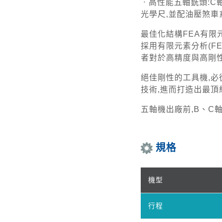
ㆍ高性能五軸銑頭:C
光學尺,並配油壓煞
最佳化結構FEA有限
採用有限元素分析(F
者對於高精度與高剛
絕佳剛性的工具機,必
技術,進而打造出最頂
五軸機出廠前,B、C
規格
機型
行程