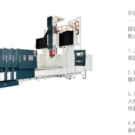
型號
提
航
1
保
2
簡
3
人
作
4
由