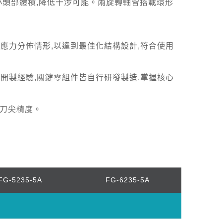
小頭部體積,降低干涉可能。兩旋轉軸皆搭載環形
與應力分佈情形,以達到最佳化結構設計,符合使用
計開製經驗,關鍵零組件皆自行研發製造,掌握核心
的刀尖精度。
FG-5235-5A
FG-6235-5A