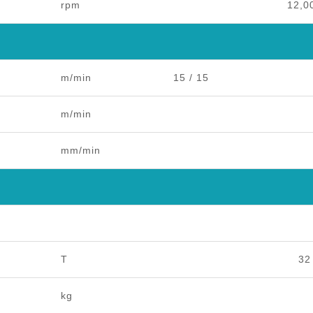
rpm
12,0
m/min
15 / 15
m/min
mm/min
T
32
kg