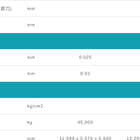
無鄰刀)
mm
mm
mm
0.025
mm
0.02
kg/cm2
kg
45,000
mm
11,099 x 5,570 x 5,600
13,25