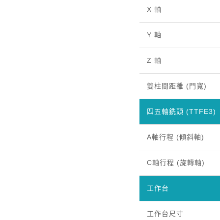
X 軸
Y 軸
Z 軸
雙柱間距離 (門寬)
四五軸銑頭 (TTFE3)
A軸行程 (傾斜軸)
C軸行程 (旋轉軸)
工作台
工作台尺寸