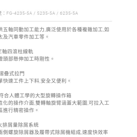
：FG-4235-5A / 5235-5A / 6235-5A
供五軸同動加工能力,廣泛使用於各種複雜加工,如
太及汽車零件加工等。
. Z軸四滾柱線軌
證頭部懸伸加工時剛性。
. 摺疊式拉門
單快速工件上下料,安全又便利。
. 符合人體工學的大型旋轉操作箱
性化的操作介面,雙轉軸旋臂涵蓋大範圍,可拉入工
區進行精密操作。
.大排屑量除屑系統
兩側螺旋除屑器及履帶式除屑機組成,速度快效率