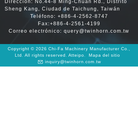
Dirección: No.44-8 Ming-Chuan Rd., Distrito
Sheng Kang, Ciudad de Taichung, Taiwán
Teléfono:
+886-4-2562-8747
Fax:+886-4-2561-4199
Correo electrónico:
query@twinhorn.com.tw
Copyright © 2026 Chi-Fa Machinery Manufacturer Co.,
Ltd. All rights reserved.
Atteipo.
Mapa del sitio
inquiry@twinhorn.com.tw