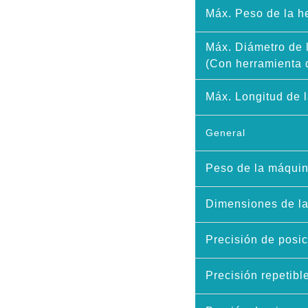
Máx. Peso de la h
Máx. Diámetro de 
(Con herramienta d
Máx. Longitud de 
General
Peso de la máqui
Dimensiones de la
Precisión de posi
Precisión repetibl