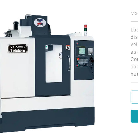
Mo
Las
di
ve
as
Co
con
hue