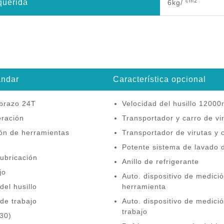
cm2
querida
6kg/
ándar
Característica opcional
 brazo 24T
Velocidad del husillo 1200
eración
Transportador y carro de vir
ión de herramientas
Transportador de virutas y 
Potente sistema de lavado d
lubricación
Anillo de refrigerante
jo
Auto. dispositivo de medici
del husillo
herramienta
 de trabajo
Auto. dispositivo de medici
trabajo
30)