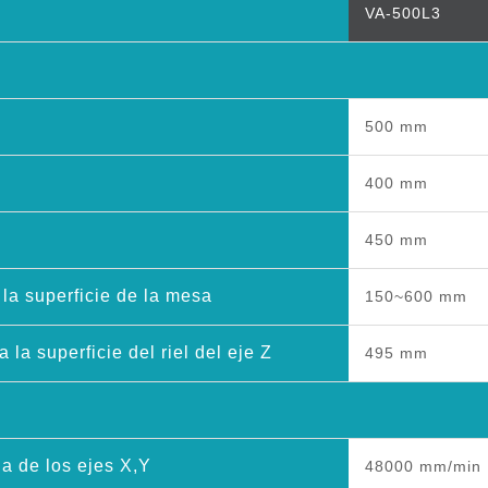
VA-500L3
500 mm
400 mm
450 mm
 la superficie de la mesa
150~600 mm
a la superficie del riel del eje Z
495 mm
a de los ejes X,Y
48000 mm/min