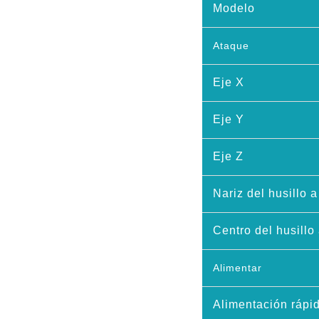
Modelo
Ataque
Eje X
Eje Y
Eje Z
Nariz del husillo a
Centro del husillo 
Alimentar
Alimentación rápid