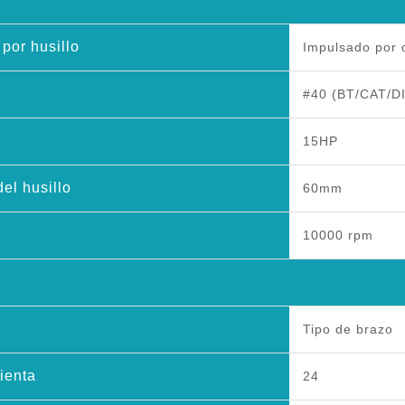
por husillo
Impulsado por 
#40 (BT/CAT/D
15HP
del husillo
60mm
10000 rpm
Tipo de brazo
ienta
24