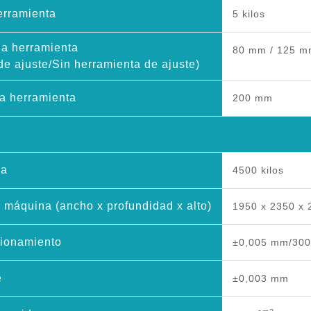
erramienta
5 kilos
la herramienta
80 mm / 125 
e ajuste/Sin herramienta de ajuste)
la herramienta
200 mm
na
4500 kilos
 máquina (ancho x profundidad x alto)
1950 x 2350 x
cionamiento
±0,005 mm/30
e
±0,003 mm