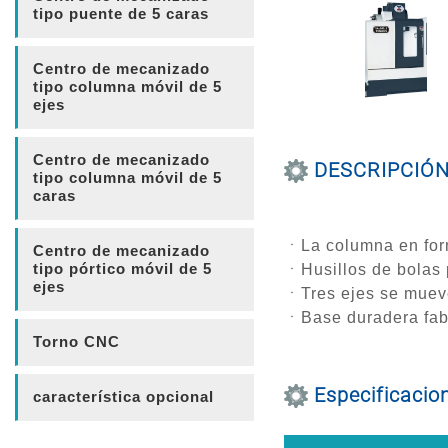
tipo puente de 5 caras
Centro de mecanizado
tipo columna móvil de 5
ejes
Centro de mecanizado
DESCRIPCIÓ
tipo columna móvil de 5
caras
ㆍLa columna en form
Centro de mecanizado
tipo pórtico móvil de 5
ㆍHusillos de bolas 
ejes
ㆍTres ejes se mueven
ㆍBase duradera fabr
Torno CNC
Especificacio
característica opcional