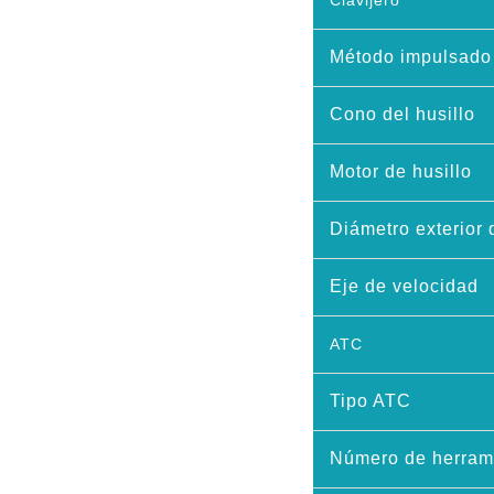
Clavijero
Método impulsado 
Cono del husillo
Motor de husillo
Diámetro exterior 
Eje de velocidad
ATC
Tipo ATC
Número de herram