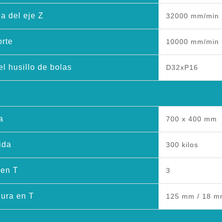
a del eje Z
32000 mm/min
orte
10000 mm/min
l husillo de bolas
D32xP16
a
700 x 400 mm
ida
300 kilos
 en T
3
ura en T
125 mm / 18 