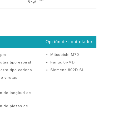
cm2
6kg/
Opción de controlador
0rpm
Mitsubishi M70
utas tipo espiral
Fanuc 0i-MD
carro tipo cadena
Siemens 802D SL
e virutas
ón de longitud de
ón de piezas de