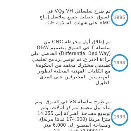
تم طرح سلسلتي VH وVQ في
السوق. حصلت جميع سلاسل إنتاج
1995
VMC على شهادة السلامة CE.
تم إطلاق أول مخرطة CNC من
سلسلة T في السوق بتصميم DBW
(Differential Bed Way) الحاصل على
براءة اختراع. تم توفير برنامج تعليمي
1998
تطبيقي مشترك معتمد من الحكومة
مع الكليات المهنية المحلية لتطوير
المهندسين المحترفين على المدى
الطويل.
تم طرح سلسلة VS في السوق. وتم
بناء أول مصنع لمركز الآلات، وتم
توسيع مساحة الشركة إلى 14,355
1999
مترًا مربعًا (174,000 قدمًا مربعًا)،
ومساحة المصنع إلى 6,000 مترًا
مربعًا (73,000 قدمًا مربعًا).