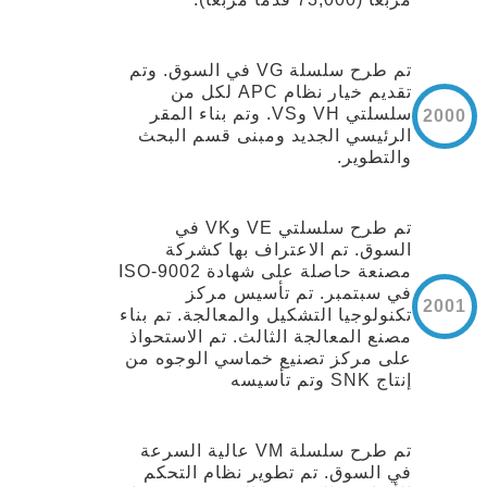
تم طرح سلسلة VG في السوق. وتم
تقديم خيار نظام APC لكل من
سلسلتي VH وVS. وتم بناء المقر
2000
الرئيسي الجديد ومبنى قسم البحث
والتطوير.
تم طرح سلسلتي VE وVK في
السوق. تم الاعتراف بها كشركة
مصنعة حاصلة على شهادة ISO-9002
في سبتمبر. تم تأسيس مركز
2001
تكنولوجيا التشكيل والمعالجة. تم بناء
مصنع المعالجة الثالث. تم الاستحواذ
على مركز تصنيع خماسي الوجوه من
إنتاج SNK وتم تأسيسه
تم طرح سلسلة VM عالية السرعة
في السوق. تم تطوير نظام التحكم