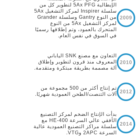
الإيطالية 5Ax PFG لتطوير كل من
سلسلة Inspirer لمركز التشغيل 5Ax
من النوع Gantry وسلسلة Grander
2009
لمركز التشغيل 5Ax من النوع
المتحرك بالعمود، وتم إطلاقها رسميًا
في السوق في نفس العام.
التعاون مع مصنع SNK الياباني
المعروف منذ قرون لتطوير وإطلاق
2010
آلة مصممة بطريقة مبتكرة ومتقدمة.
تم إنتاج أكثر من 500 مجموعة من
2012
آلات التنصت/الطحن العمودية شهريًا.
بدأت الإنتاج الضخم لمركز التصنيع
الأفقي عالي السرعة HE-400 مع
2014
سلسلة مراكز التصنيع العمودية عالية
السرعة 2APC وVTG.