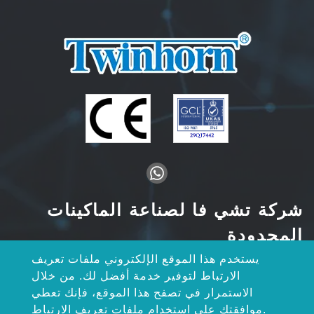
شركة تشي فا لصناعة الماكينات
المحدودة
يستخدم هذا الموقع الإلكتروني ملفات تعريف
إضافة:رقم 44-8 طريق مينغ تشوان، حي شينغ
الارتباط لتوفير خدمة أفضل لك. من خلال
كانغ، مدينة تايتشونغ، تايوان
الاستمرار في تصفح هذا الموقع، فإنك تعطي
هاتف:
+886-4-2562-8747
موافقتك على استخدام ملفات تعريف الارتباط.
فاكس: +886-4-2561-4199