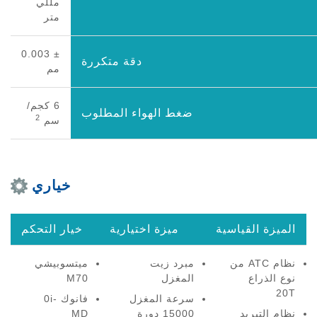
مللي
متر
± 0.003
دقة متكررة
مم
6 كجم/
ضغط الهواء المطلوب
2
سم
خياري
الميزة القياسية
ميزة اختيارية
خيار التحكم
نظام ATC من
مبرد زيت
ميتسوبيشي
نوع الذراع
المغزل
M70
20T
سرعة المغزل
فانوك 0i-
نظام التبريد
15000 دورة
MD