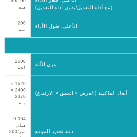
الأعلى. قطر الأداة
60/100
ملم
(مع أداة التعديل/بدون أداة التعديل)
200
الأعلى. طول الأداة
ملم
2600
وزن الآلة
كجم
1520 ×
2400 ×
أبعاد الماكينة (العرض × العمق × الارتفاع)
2370
ملم
0.004
مللي
دقة تحديد الموقع
متر/300