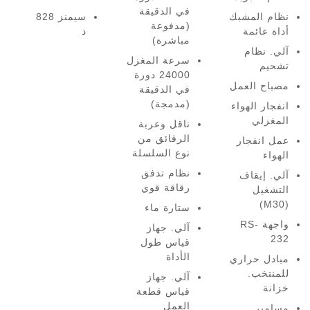
في الدقيقة
نظام المشبك
سيمنز 828
(مدفوعة
أداة عائمة
د
مباشرة)
آلي. نظام
سرعة المغزل
تشحيم
24000 دورة
مصباح العمل
في الدقيقة
(مدمجة)
انفجار الهواء
المغزلي
ناقل وعربة
الرقائق من
عمل انفجار
نوع السلسلة
الهواء
نظام تدفق
آلي. إيقاف
رقاقة قوي
التشغيل
(M30)
ستارة ماء
واجهة RS-
آلي. جهاز
232
قياس طول
الأداة
مبادل حراري
للمنتخب.
آلي. جهاز
خزانة
قياس قطعة
العمل
مسامير