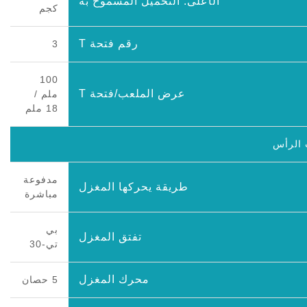
الأعلى. التحميل المسموح به
كجم
رقم فتحة T
3
100
عرض الملعب/فتحة T
ملم /
18 ملم
 الرأس
مدفوعة
طريقة يحركها المغزل
مباشرة
بي
تفتق المغزل
تي-30
محرك المغزل
5 حصان