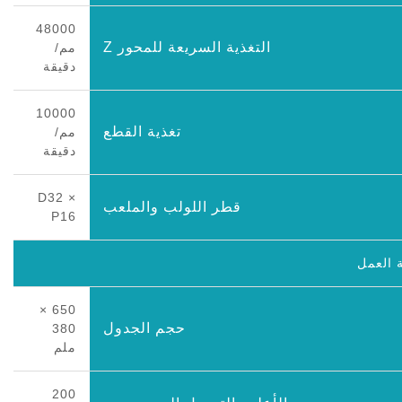
48000
التغذية السريعة للمحور Z
مم/
دقيقة
10000
تغذية القطع
مم/
دقيقة
D32 ×
قطر اللولب والملعب
P16
 العمل
650 ×
حجم الجدول
380
ملم
200